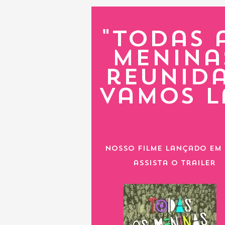
"todas 
menina
reunid
vamos l
nosso filme lançado em 
assista o trailer