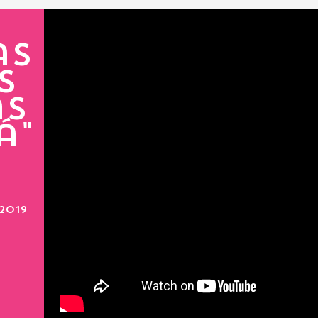
as
s
a
s
á"
2019