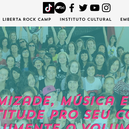
LIBERTA ROCK CAMP
INSTITUTO CULTURAL
Em
mizade, Música 
titude
Pro seu c