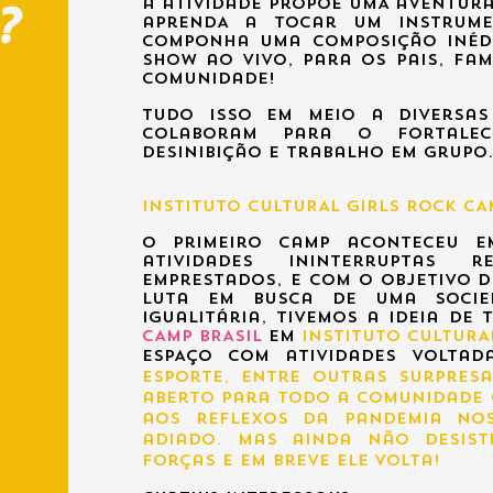
a atividade propõe UMA aventur
?
aprendA a tocar um instrume
Componha uma composição inédi
show ao vivo, para os pais, fa
comunidade!
Tudo isso em meio a diversas
colaboram para o fortalec
desinibição e trabalho em grupo
INSTITUTO CULTURAL GIRLS ROCK CA
O primeiro camp aconteceu e
atividades ininterruptas 
emprestados, e Com O objetivo d
luta em busca de uma socied
igualitária, Tivemos a ideia d
CAMP BRASIL
em
INSTITUTO CULTURA
ESPAÇO com atividades
volta
esporte, entre outras surpresa
aberto para todo a comunidade 
aos reflexos da pandemia no
adiado. Mas ainda
não
desist
forças e em breve ele volta!