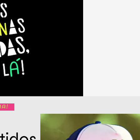
ha!
tidos