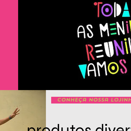
Conheça nossa lojin
produtos diver