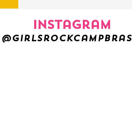
Instagram
@girlsrockcampbras